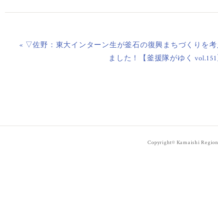
« ▽佐野：東大インターン生が釜石の復興まちづくりを考
ました！【釜援隊がゆく vol.15
Copyright© Kamaishi Regiona