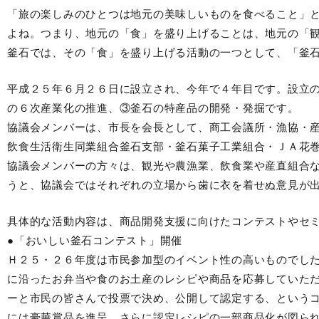
「旅の楽しみのひとつは地元の美味しいものを食べること」
よね。つまり、地元の「食」を盛り上げることは、地元の「
釜石では、その「食」を盛り上げる活動の一つとして、「釜
平成２５年６月２６日に設立され、今年で４年目です。設立
の６次産業化の推進、③釜石の特産品の開発・発掘です。
協議会メンバーは、市長を会長として、商工会議所・漁協・
飲食生活衛生同業組合釜石支部・釜石菓子工業組合・ＪＡ花
協議会メンバーの方々は、観光や農漁業、飲食業や産直組合
うと、協議会ではそれぞれの立場から歯に衣を着せぬ意見が
具体的な活動内容は、商品開発支援に向けたコンテストやセ
●「おいしい釜石コンテスト」開催
Ｈ２５・２６年度は市民参加型のイベント性の高いものでし
に沿ったお弁当や食のお土産のレシピや商品を応募していた
ーと市民の皆さんで投票で決め、公開して認定する、という
には豪華賞品を進呈、さらに認定レシピの一部商品化が図ら