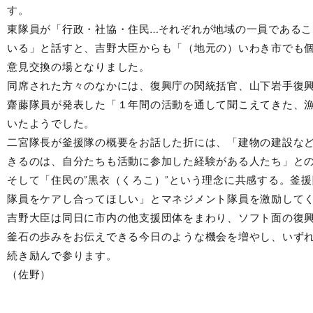
す。
東隊員が「行政・社協・住民…それぞれが地域の一員であるこ
いる」と話すと、吉野大臣からも「（地元の）いわき市でも
意見交換の場となりました。
同席された方々のなかには、復興庁の関統括官、山下岩手復
齋藤隊員が発表した「１年間の活動を通して聞こえてきた、漁
いたようでした。
二宮隊長が釜援隊の概要をお話した折には、「建物の建設な
きるのは、自分たちも活動に参加した経験がある人たち」と
そして「住民の”黒衣（くろこ）”という理念に共感する。釜
隊員をケアし合ってほしい」とマネジメント隊員を激励して
吉野大臣は同日に市内の他支援団体をまわり、ソフト面の復
釜石の歩みをお伝えできる今日のような機会を増やし、いず
続き励んで参ります。
（佐野）