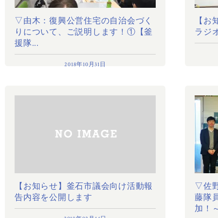
▽由木：復興公営住宅の自治会づく
【お
りについて、ご説明します！①【釜
ラジ
援隊...
2018年10月31日
【お知らせ】釜石市議会向け活動報
▽佐
告内容を公開します
藤隊
加！～.