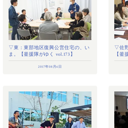
▽東：東部地区復興公営住宅の、い
▽佐
ま。【釜援隊がゆく vol.173】
【釜援
2017年08月6日