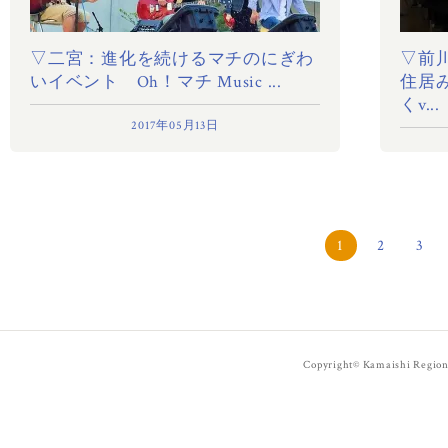
▽二宮：進化を続けるマチのにぎわ
▽前
いイベント Oh！マチ Music ...
住居
くv...
2017年05月13日
1
2
3
Copyright© Kamaishi Regiona